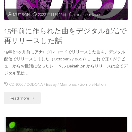
MUTRON
2022年11月26日
music
/
release
15年前に作られた曲をデジタル配信で
再リリースした話
15年と1ヶ月前にアナログレコードでリリースした曲を、デジタル
配信でリリースしました（October 27, 2019）。これでぼくがデビ
ューからお世話になったレーベル Dekathlon からリリースは全てデ
ジタル配信 …
CDN006
/
CODONA
/
Essay
/
Memories
/
Zombie Nation
"15
Read more
年
前