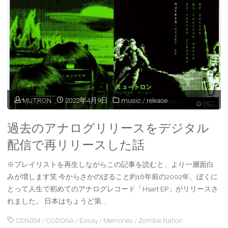
に
作
ら
れ
た
MUTRON
2022年4月9日
music
/
release
曲
を
過去のアナログリリースをデジタル
配信で再リリースした話
デ
ジ
※プレイリストを再生しながらこの記事を読むと、より一層面白
みが増します笑 今からさかのぼること約16年前の2002年、ぼくに
タ
とって人生で初めてのアナログレコード「Hsart EP」がリリースさ
れました。 日本はちょうど第 …
ル
CDN004
/
CODONA
/
Essay
/
Memories
/
Zombie Nation
配