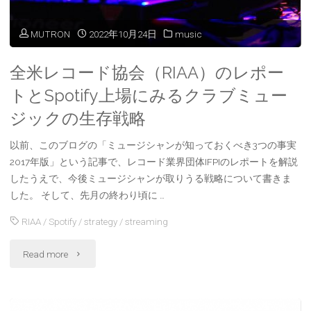
MUTRON
2022年10月24日
music
全米レコード協会（RIAA）のレポー
トとSpotify上場にみるクラブミュー
ジックの生存戦略
以前、このブログの「ミュージシャンが知っておくべき3つの事実
2017年版」という記事で、レコード業界団体IFPIのレポートを解説
したうえで、今後ミュージシャンが取りうる戦略について書きま
した。 そして、先月の終わり頃に …
RIAA
/
Spotify
/
strategy
/
streaming
"全
Read more
米
レ