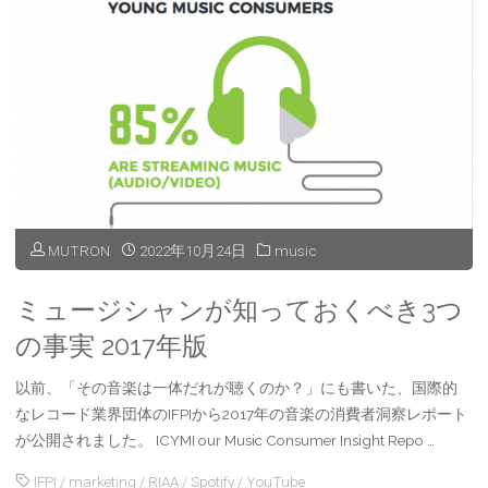
コ
ー
ド
協
会
MUTRON
2022年10月24日
music
（RIAA）
の
ミュージシャンが知っておくべき3つ
の事実 2017年版
レ
ポ
以前、「その音楽は一体だれが聴くのか？」にも書いた、国際的
なレコード業界団体のIFPIから2017年の音楽の消費者洞察レポート
ー
が公開されました。 ICYMI our Music Consumer Insight Repo …
ト
IFPI
/
marketing
/
RIAA
/
Spotify
/
YouTube