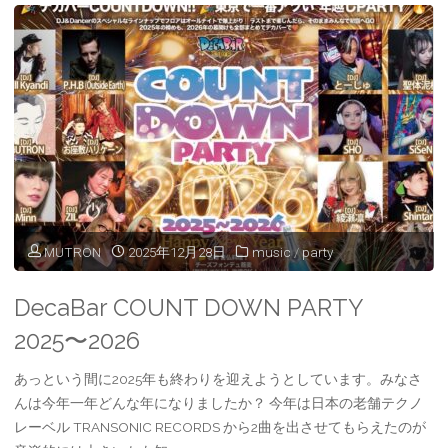
新
春
ACID
大
会
MUTRON
2025年12月28日
music
/
party
"
DecaBar COUNT DOWN PARTY
2025〜2026
あっという間に2025年も終わりを迎えようとしています。みなさ
んは今年一年どんな年になりましたか？ 今年は日本の老舗テクノ
レーベル TRANSONIC RECORDS から2曲を出させてもらえたのが