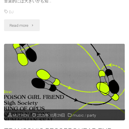
音楽的には大きいかも知 …
DJ
"DecaBar
Read more
COUNT
DOWN
PARTY
2025〜
2026"
MUTRON
2025年10月29日
music
/
party