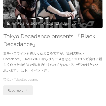
MUTRON
2025年10月29日
music
/
party
Tokyo Decadance presents 『Black
Decadance』
無事ハロウィンも終わったところですが、恒例のBlack
Decadance。TRANSONICからリリースさせるACIDコンピ向けに新
しく作った曲がまだ現場でかけられてないので、ぜひかけたいと
思います。 以下、イベント詳 …
DJ
/
TokyoDecadance
"Tokyo
Read more
Decadance