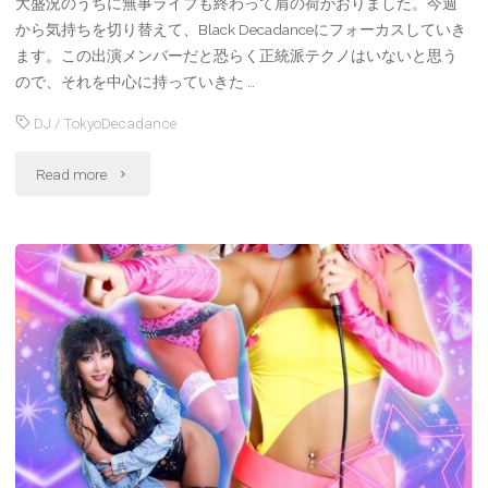
大盛況のうちに無事ライブも終わって肩の荷がおりました。今週
から気持ちを切り替えて、Black Decadanceにフォーカスしていき
ます。この出演メンバーだと恐らく正統派テクノはいないと思う
ので、それを中心に持っていきた …
DJ
/
TokyoDecadance
"Tokyo
Read more
Decadance
presents
『Black
Decadance』"