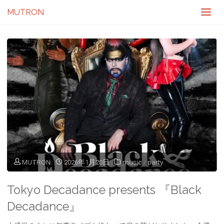
MUTRON
MUTRON
2026年1月20日
music
/
party
Tokyo Decadance presents 『Black
Decadance』