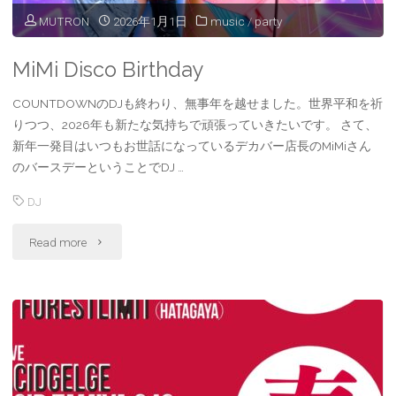
MUTRON
2026年1月1日
music
/
party
MiMi Disco Birthday
COUNTDOWNのDJも終わり、無事年を越せました。世界平和を祈
りつつ、2026年も新たな気持ちで頑張っていきたいです。 さて、
新年一発目はいつもお世話になっているデカバー店長のMiMiさん
のバースデーということでDJ …
DJ
"MiMi
Read more
Disco
Birthday"