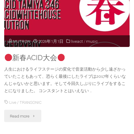
MUTRON
2026年1月1日
liveact
/
music
新春ACID大会
人生におけるライフステージの変化で音楽活動から少し遠ざかっ
ていたこともあって、恐らく最後にしたライブは2017年くらいな
んじゃないかと思います。そして今回久しぶりにライブをするこ
とになりました。 コンスタントとはいえない …
Live
/
TRANSONIC
"
Read more