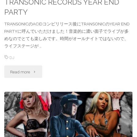
TRANSONIC RECORDS YEAR END
PARTY
TRANSONICのACIDコンピリリース後にTRANSONICのYEAR END
PARTYに呼んでいただけました！音楽的に濃い面子でライブが多
めなのでとても楽しみです。時間がオールナイトではないので、
ライフステージが …
DJ
"TRANSONIC
Read more
RECORDS
YEAR
END
PARTY"