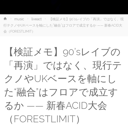
ホ
music
liveact
【検証メモ】90’sレイブの「再演」ではなく、現
ー
行テクノやUKベースを軸にした“融合”はフロアで成立するか —— 新春ACID大
ム
会（FORESTLIMIT）
【検証メモ】90’sレイブの
「再演」ではなく、現行テ
クノやUKベースを軸にし
た“融合”はフロアで成立す
るか —— 新春ACID大会
（FORESTLIMIT）