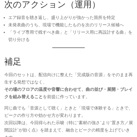
次のアクション（運用）
エア録音を聴き返し、盛り上がりが強かった箇所を特定
未発表曲のうち、現場で機能したものを次のリリース候補へ
「ライブ専用で残すべき曲」と「リリース用に再設計する曲」を
切り分ける
補足
今回のセットは、配信向けに整えた「完成版の音源」をそのまま再
生する発想ではなく、
その場のフロアの温度や音響に合わせて、曲の並び・展開・ブレイ
クを組み替えること
を前提に作っています。
同じ曲でも「音源として聴く」ときと「現場で体験する」ときで、
ピークの作り方や効かせ方が変わります。
次回以降は、今回得られた示唆（特に“素材の強さ”より“置き方／展
開設計”が効く点）を踏まえて、融合とピークの精度を上げていき