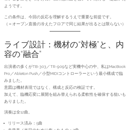
ようです。
この条件は、今回の反応を理解するうえで重要な前提です。
（＝オープン直後の冷えたフロアで同じ結果が出るとは限らない）
ライブ設計：機材の“対極”と、内
容の“融合”
出演者の多くがTB-303／TR-909など実機中心の中、私はMacBook
Pro／Ableton Push／小型MIDIコントローラーという最小構成で臨
みました。
意図は機材表現ではなく、構成と反応の検証です。
加えて、臨機応変に展開を組み替えられる柔軟性を確保する狙いも
ありました。
演奏は全12曲。
リリース済み：5曲
未発表／当日のために作ったもの：7曲