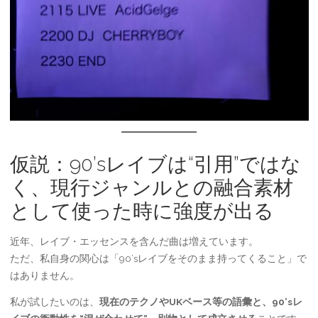
仮説：90’sレイブは“引用”ではな
く、現行ジャンルとの融合素材
として使った時に強度が出る
近年、レイブ・エッセンスを含んだ曲は増えています。
ただ、私自身の関心は「90’sレイブをそのまま持ってくること」で
はありません。
私が試したいのは、
現在のテクノやUKベース等の語彙と、90’sレ