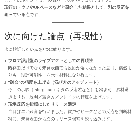
現行のテクノやUKベースなどと融合した結果として、別の反応を
狙っている
点です。
次に向けた論点（再現性）
次に検証したい点を3つに絞ります。
フロア設計型のライブアクトとしての再現性
既存曲だけでなく未発表曲でも反応が落ちなかった点は、偶然よ
りも「設計可能性」を示す材料になり得ます。
“融合”の精度を上げる（混ぜ方のアップデート）
今回の示唆（Intergalacticネタの反応差など）を踏まえ、素材選
択よりも、展開／置き方／ブレイクの精度を上げます。
現場反応を指標にしたリリース選定
当日はエア録音を行いました。歓声やピークなどの反応を判断材
料に、未発表曲から次のリリース候補を絞り込みます。