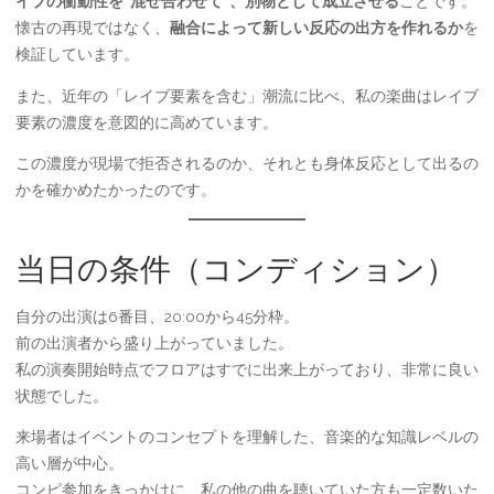
イブの衝動性を“混ぜ合わせて”、別物として成立させる
ことです。
懐古の再現ではなく、
融合によって新しい反応の出方を作れるか
を
検証しています。
また、近年の「レイブ要素を含む」潮流に比べ、私の楽曲はレイブ
要素の濃度を意図的に高めています。
この濃度が現場で拒否されるのか、それとも身体反応として出るの
かを確かめたかったのです。
当日の条件（コンディション）
自分の出演は6番目、20:00から45分枠。
前の出演者から盛り上がっていました。
私の演奏開始時点でフロアはすでに出来上がっており、非常に良い
状態でした。
来場者はイベントのコンセプトを理解した、音楽的な知識レベルの
高い層が中心。
コンピ参加をきっかけに、私の他の曲を聴いていた方も一定数いた