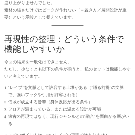
盛り上がりませんでした。
素材の強さだけではピークが作れない（＝置き方／展開設計が重
要）という示唆として捉えています。
再現性の整理：どういう条件で
機能しやすいか
今回の結果を一般化はできません。
ただし、少なくとも以下の条件が揃うと、私のセットは機能しやす
いと考えています。
“レイブ”を文脈として許容する土壌がある（“踊る前提”の文脈
で、強いフックや引用が許容される）
低域が成立する音響（身体反応が出る条件）
フロアが温まっている、または温める設計が可能
懐古の再現ではなく、現行ジャンルとの“融合”を面白がる層がい
る
ここでのポイントは、90’sレイブの再現ではありません。