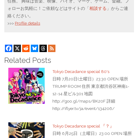
任務。 興味は音楽、映像、バイオ、マーケ、ゲーム、金融。フ
ォローお気軽に！ご依頼などはサイトの「
相談する
」からご連
絡ください。
>>>
Profile details
Related Posts
Tokyo Decadance special 80's
日時 7月20日(土曜日）23:30 OPEN 場所
TRUMP ROOM 住所 東京都渋谷区神南1-
12-14 星ビル301 地図
http://goo.gl/maps/BK20F 詳細
http://iflyer.tv/ja/event/134206/
Tokyo Decadance special 『？』
日時 6月25日（土曜日）23:00 OPEN 場所