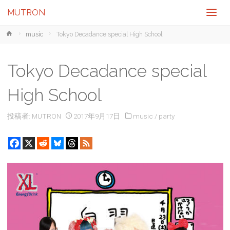
MUTRON
ホ
music
Tokyo Decadance special High School
ー
ム
Tokyo Decadance special
High School
投稿者:
MUTRON
2017年9月17日
music
/
party