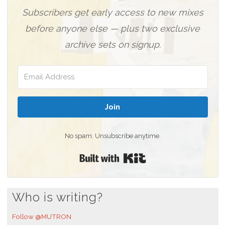
Subscribers get early access to new mixes
before anyone else — plus two exclusive
archive sets on signup.
Join
No spam. Unsubscribe anytime.
Built with Kit
Who is writing?
Follow @MUTRON