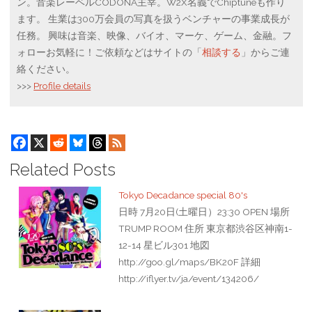
ン。音楽レーベルCODONA主宰。W2X名義でChiptuneも作り
ます。 生業は300万会員の写真を扱うベンチャーの事業成長が
任務。 興味は音楽、映像、バイオ、マーケ、ゲーム、金融。フ
ォローお気軽に！ご依頼などはサイトの「
相談する
」からご連
絡ください。
>>>
Profile details
Related Posts
Tokyo Decadance special 80's
日時 7月20日(土曜日）23:30 OPEN 場所
TRUMP ROOM 住所 東京都渋谷区神南1-
12-14 星ビル301 地図
http://goo.gl/maps/BK20F 詳細
http://iflyer.tv/ja/event/134206/