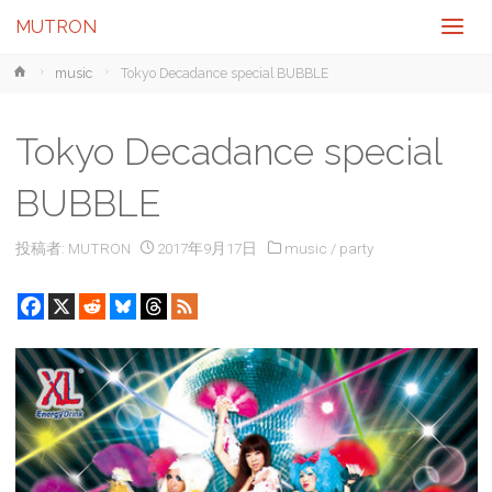
MUTRON
ホ
music
Tokyo Decadance special BUBBLE
ー
ム
Tokyo Decadance special
BUBBLE
投稿者:
MUTRON
2017年9月17日
music
/
party