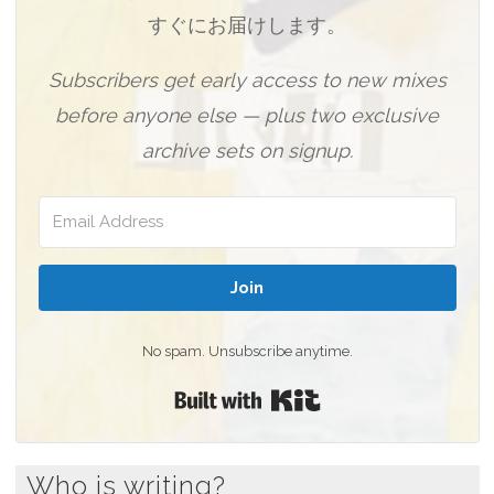
すぐにお届けします。
Subscribers get early access to new mixes
before anyone else — plus two exclusive
archive sets on signup.
Join
No spam. Unsubscribe anytime.
Built with Kit
Who is writing?