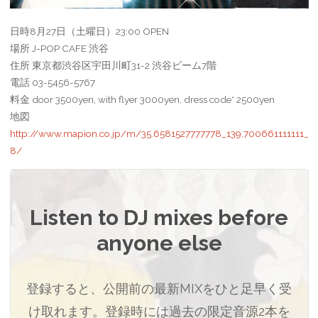
日時8月27日（土曜日）23:00 OPEN
場所 J-POP CAFE 渋谷
住所 東京都渋谷区宇田川町31-2 渋谷ビーム7階
電話 03-5456-5767
料金 door 3500yen, with flyer 3000yen, dress code* 2500yen
地図
http://www.mapion.co.jp/m/35.6581527777778_139.700661111111_
8/
Listen to DJ mixes before
anyone else
登録すると、公開前の最新MIXをひと足早く受
け取れます。登録時には過去の限定音源2本を