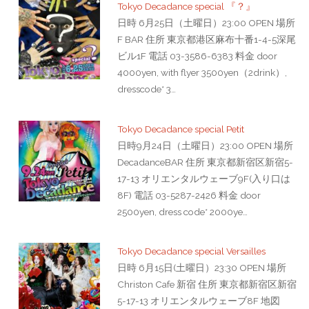
Tokyo Decadance special 『？』
日時 6月25日（土曜日）23:00 OPEN 場所
F BAR 住所 東京都港区麻布十番1-4-5深尾
ビル1F 電話 03-3586-6383 料金 door
4000yen, with flyer 3500yen（2drink）,
dresscode* 3…
Tokyo Decadance special Petit
日時9月24日（土曜日）23:00 OPEN 場所
DecadanceBAR 住所 東京都新宿区新宿5-
17-13 オリエンタルウェーブ9F(入り口は
8F) 電話 03-5287-2426 料金 door
2500yen, dress code* 2000ye…
Tokyo Decadance special Versailles
日時 6月15日(土曜日）23:30 OPEN 場所
Christon Cafe 新宿 住所 東京都新宿区新宿
5-17-13 オリエンタルウェーブ8F 地図