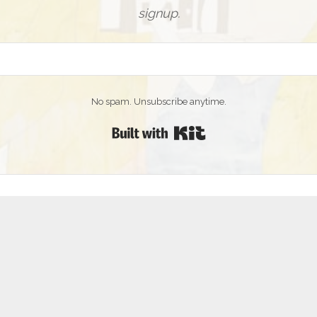
signup.
No spam. Unsubscribe anytime.
Built with Kit