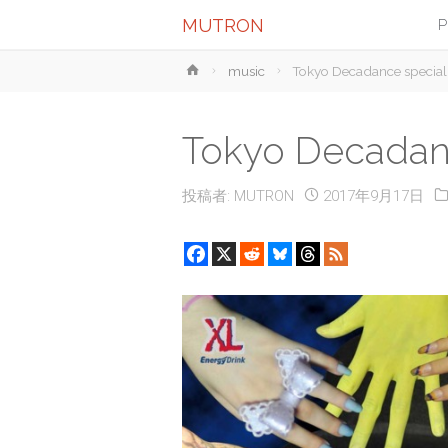
MUTRON
P
ホ
music
Tokyo Decadance spec
ー
ム
Tokyo Decada
投稿者:
MUTRON
2017年9月17日