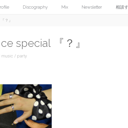
コ
rofile
Discography
Mix
Newsletter
相談
ial 『？』
ン
テ
nce special 『？』
ン
music
/
party
ツ
へ
ス
キ
ッ