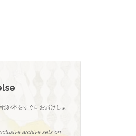
else
音源2本をすぐにお届けしま
clusive archive sets on