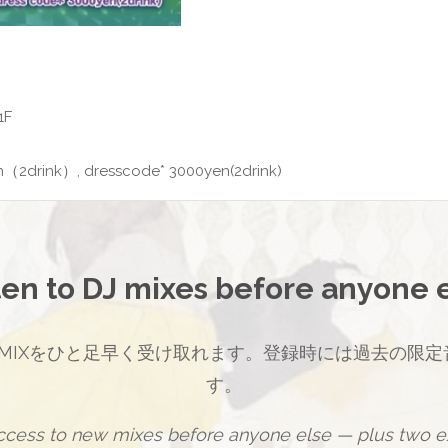
F
n（2drink）, dresscode* 3000yen(2drink)
ten to DJ mixes before anyone 
MIXをひと足早く受け取れます。登録時には過去の限定
す。
access to new mixes before anyone else — plus two ex