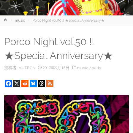
ホ
music
Porco Night vol.50 !! ★Special Anniversary★
ー
ム
Porco Night vol.50 !!
★Special Anniversary★
投稿者:
MUTRON
2017年9月15日
music
/
party