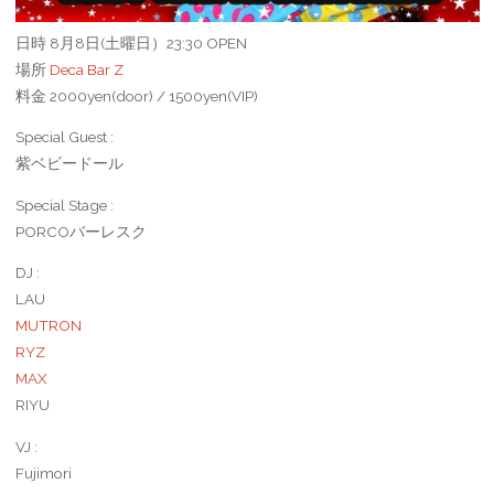
日時 8月8日(土曜日）23:30 OPEN
場所
Deca Bar Z
料金 2000yen(door) / 1500yen(VIP)
Special Guest :
紫ベビードール
Special Stage :
PORCOバーレスク
DJ :
LAU
MUTRON
RYZ
MAX
RIYU
VJ :
Fujimori