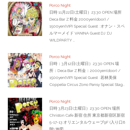
Porco Night
日時 11月22日(土曜日）23:30 OPEN 場所
Deca Bar Z 料金 2000yen(door) /
1500yen(VIP) Special Guest : オナン・スペ
ルマーメイド VANINA Guest DJ :DJ
WILDPARTY …
Porco Night
日時：3月12日(土曜日）23:30 OPEN 場
所：Deca Bar Z 料金：2000yen(door) /
1500yen(VIP) Special Guest : 若林美保
Coppelia Circus Zono Pansy Special Stag…
Porco Night
日時 3月23日(土曜日）23:30 OPEN 場所
Christon Cafe 新宿 住所 東京都新宿区新宿
5-17-13 オリエンタルウェーブ9F (入り口8
階) 地図