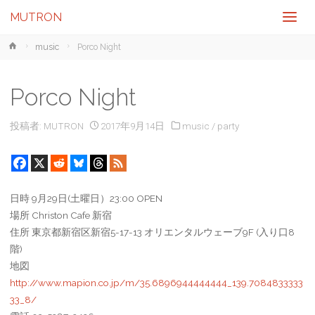
MUTRON
ホ
music
Porco Night
ー
ム
Porco Night
投稿者:
MUTRON
2017年9月14日
music
/
party
日時 9月29日(土曜日）23:00 OPEN
場所 Christon Cafe 新宿
住所 東京都新宿区新宿5-17-13 オリエンタルウェーブ9F (入り口8
階)
地図
http://www.mapion.co.jp/m/35.6896944444444_139.7084833333
33_8/