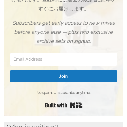
すぐにお届けします。
Subscribers get early access to new mixes
before anyone else — plus two exclusive
archive sets on signup.
Join
No spam. Unsubscribe anytime.
Built with Kit