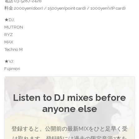
電話 03-5287-2426
料金 2000yen(door) / 1500yen(point card) / 1000yen(VIP card)
★DJ:
MUTRON
RYZ
MAX
Techno M
★VJ:
Fujimori
Listen to DJ mixes before
anyone else
登録すると、公開前の最新MIXをひと足早く受
け取れます。登録時には過去の限定音源2本を