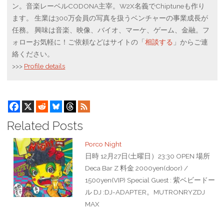
ン。音楽レーベルCODONA主宰。W2X名義でChiptuneも作り
ます。 生業は300万会員の写真を扱うベンチャーの事業成長が
任務。 興味は音楽、映像、バイオ、マーケ、ゲーム、金融。フ
ォローお気軽に！ご依頼などはサイトの「
相談する
」からご連
絡ください。
>>>
Profile details
Related Posts
Porco Night
日時 12月27日(土曜日）23:30 OPEN 場所
Deca Bar Z 料金 2000yen(door) /
1500yen(VIP) Special Guest : 紫ベビードー
ル DJ :DJ-ADAPTER。MUTRONRYZDJ
MAX