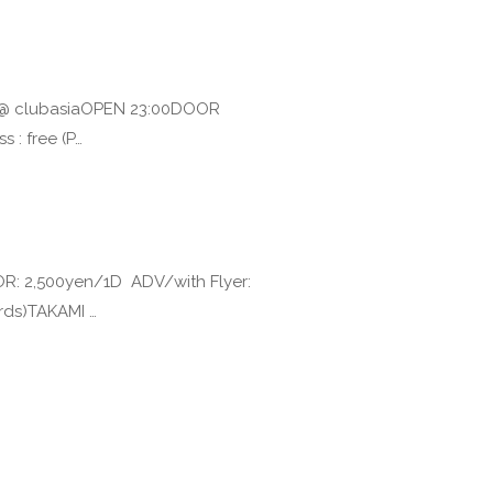
@ clubasiaOPEN 23:00DOOR
 : free (P…
: 2,500yen/1D ADV/with Flyer:
ds)TAKAMI …