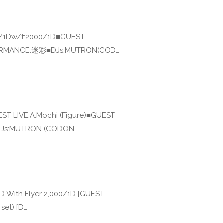
0/1Dw/f:2000/1D■GUEST
FORMANCE:迷彩■DJs:MUTRON(COD…
T LIVE:A.Mochi (Figure)■GUEST
Js:MUTRON (CODON…
 With Flyer 2,000/1D [GUEST
set) [D…