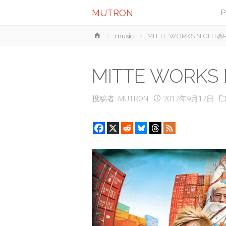
MUTRON
P
ホ
music
MITTE WORKS NIGHT@Ro
ー
ム
MITTE WORKS 
投稿者:
MUTRON
2017年9月17日