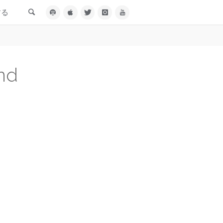
検索
する
nd