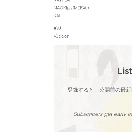
RAYPLAY
NAOKI55 (MEISAI)
KAI
■VJ
VJdoor
Lis
登録すると、公開前の最新
Subscribers get early 