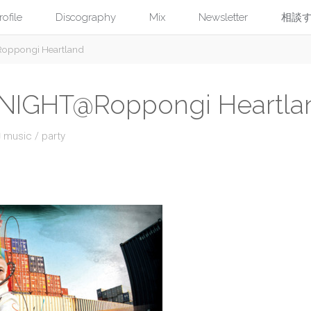
コ
rofile
Discography
Mix
Newsletter
相談
ppongi Heartland
ン
テ
NIGHT@Roppongi Heartla
ン
music
/
party
ツ
へ
ス
キ
ッ