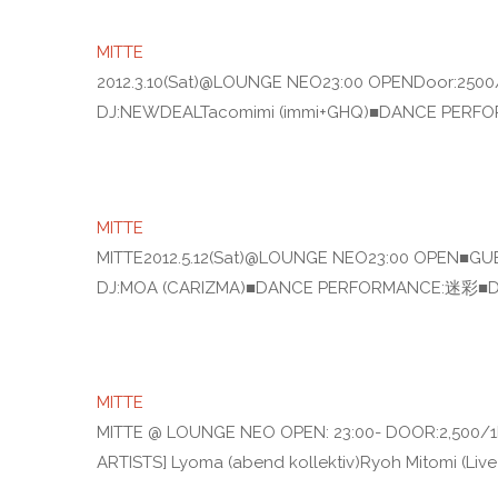
MITTE
2012.3.10(Sat)@LOUNGE NEO23:00 OPENDoor:250
DJ:NEWDEALTacomimi (immi+GHQ)■DANCE PER
MITTE
MITTE2012.5.12(Sat)@LOUNGE NEO23:00 OPEN■GUES
DJ:MOA (CARIZMA)■DANCE PERFORMANCE:迷彩■D
MITTE
MITTE @ LOUNGE NEO OPEN: 23:00- DOOR:2,500/1D
ARTISTS] Lyoma (abend kollektiv)Ryoh Mitomi (Live 