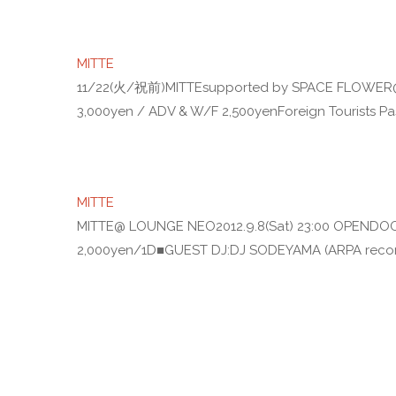
MITTE
11/22(火/祝前)MITTEsupported by SPACE FLOWER
3,000yen / ADV & W/F 2,500yenForeign Tourists Pass
MITTE
MITTE@ LOUNGE NEO2012.9.8(Sat) 23:00 OPENDOOR
2,000yen/1D■GUEST DJ:DJ SODEYAMA (ARPA recor