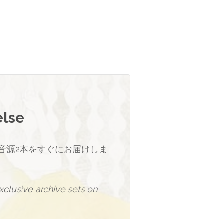
else
音源2本をすぐにお届けしま
clusive archive sets on