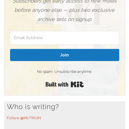
Subscribers get early access to new mixes
before anyone else — plus two exclusive
archive sets on signup.
Join
No spam. Unsubscribe anytime.
Built with Kit
Who is writing?
Follow @MUTRON