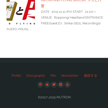
MECHA AND FLYING SAUCER “メカと円
盤”
DATE : 2011.11.11 (Fri) START : 21:00～
VENUE : Roppongi Heartland ENTRANCE :
FREEGuest DJ : Sinkai (2E2L Recordings)
AUDIO VISUAL …
Profile
Discography
Mix
Newsletter
相談する
©2017-2025 MUTRON