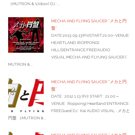
（MUTRON & VJdoor) DJ : …
MECHA AND FLYING SAUCER “メカと円
盤”
DATE:2013.09.13(Fri)START:21:00~VENUE:
HEARTLAND (ROPPONGI
HILLS)ENTRANCE:FREE!AUDIO
VISUAL:MECHA AND FLYUNG SAUCER [
MUTRON & …
MECHA AND FLYING SAUCER “メカと円
盤”
DATE : 2012.1.13 (Fri) START : 21:00～
VENUE : Roppongi Heartland ENTRANCE :
FREEGuest DJ : Kai AUDIO VISUAL : メカと
円盤 （MUTRON & …