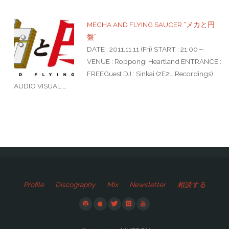
MECHA AND FLYING SAUCER “メカと円
盤”
DATE : 2011.11.11 (Fri) START : 21:00～
VENUE : Roppongi Heartland ENTRANCE :
FREEGuest DJ : Sinkai (2E2L Recordings)
AUDIO VISUAL …
Profile
Discography
Mix
Newsletter
相談する