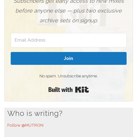
Subscribers get early access to new mixes
before anyone else — plus two exclusive
archive sets on signup.
Join
No spam. Unsubscribe anytime.
Built with Kit
Who is writing?
Follow @MUTRON