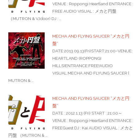
VENUE : Roppongi Heartland ENTRANCE :
FREE AUDIO VISUAL : メカと円盤
（MUTRON & VJdoor) DJ : …
MECHA AND FLYING SAUCER “メカと円
盤”
DATE:2013.09.13(Fri)START:21:00~VENUE:
HEARTLAND (ROPPONGI
HILLS)ENTRANCE:FREE!AUDIO
VISUAL:MECHA AND FLYUNG SAUCER [
MUTRON & …
MECHA AND FLYING SAUCER “メカと円
盤”
DATE : 2012.1.13 (Fri) START : 21:00～
VENUE : Roppongi Heartland ENTRANCE :
FREEGuest DJ : Kai AUDIO VISUAL : メカと
円盤 （MUTRON & …