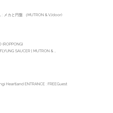
VISUAL : メカと円盤 （MUTRON & VJdoor)
ND (ROPPONGI
 FLYUNG SAUCER [ MUTRON & …
ppongi Heartland ENTRANCE : FREEGuest