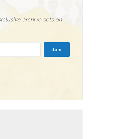
clusive archive sets on
Join