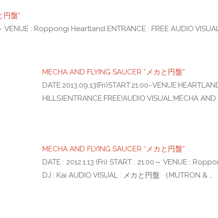
カと円盤”
 21:00～ VENUE : Roppongi Heartland ENTRANCE : FREE AUDIO 
MECHA AND FLYING SAUCER “メカと円盤”
DATE:2013.09.13(Fri)START:21:00~VENUE:HEARTLA
HILLS)ENTRANCE:FREE!AUDIO VISUAL:MECHA AND
MECHA AND FLYING SAUCER “メカと円盤”
DATE : 2012.1.13 (Fri) START : 21:00～ VENUE : Ro
DJ : Kai AUDIO VISUAL : メカと円盤 （MUTRON & …