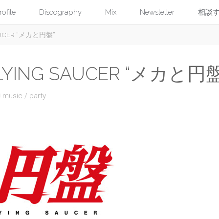
コ
rofile
Discography
Mix
Newsletter
相談
SAUCER “メカと円盤”
ン
テ
LYING SAUCER “メカと円盤
ン
music
/
party
ツ
へ
ス
キ
ッ