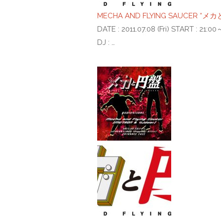
MECHA AND FLYING SAUCER “メ
DATE : 2011.07.08 (Fri) START :
DJ : …