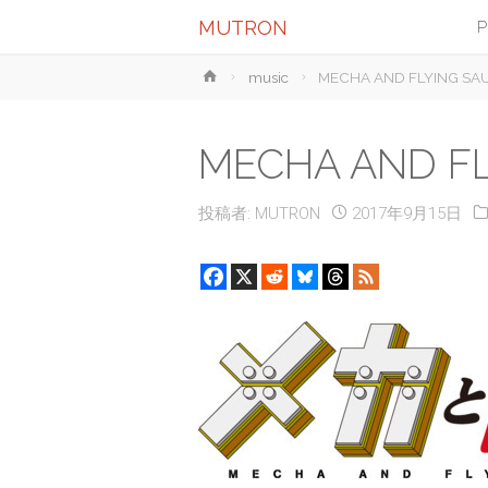
MUTRON
P
ホ
music
MECHA AND FLYING 
ー
ム
MECHA AND F
投稿者:
MUTRON
2017年9月15日