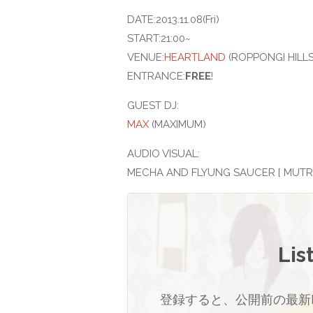
DATE:2013.11.08(Fri)
START:21:00~
VENUE:
HEARTLAND
(ROPPONGI HILLS
ENTRANCE:
FREE
!
GUEST DJ:
MAX
(MAXIMUM)
AUDIO VISUAL:
MECHA AND FLYUNG SAUCER [ MUTRO
Lis
登録すると、公開前の最新