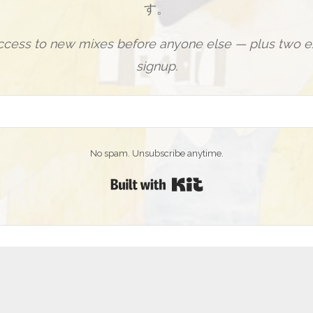
す。
access to new mixes before anyone else — plus two ex
signup.
No spam. Unsubscribe anytime.
Built with Kit