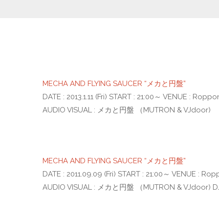
MECHA AND FLYING SAUCER “メカと円盤”
DATE : 2013.1.11 (Fri) START : 21:00～ VENUE : Rop
AUDIO VISUAL : メカと円盤 （MUTRON & VJdoor)
MECHA AND FLYING SAUCER “メカと円盤”
DATE : 2011.09.09 (Fri) START : 21:00～ VENUE : R
AUDIO VISUAL : メカと円盤 （MUTRON & VJdoor) DJ 