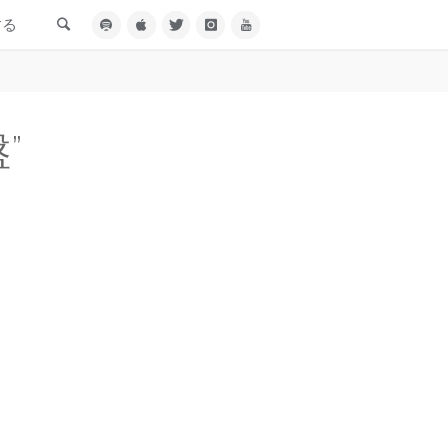
検索
する
”