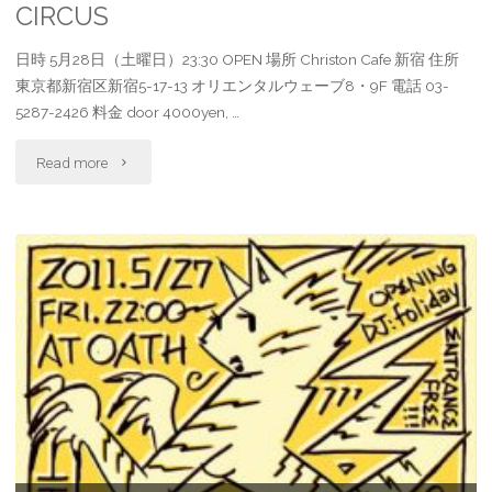
CIRCUS
日時 5月28日（土曜日）23:30 OPEN 場所 Christon Cafe 新宿 住所
東京都新宿区新宿5-17-13 オリエンタルウェーブ8・9F 電話 03-
5287-2426 料金 door 4000yen, …
"Tokyo
Read more
Decadance
DX
special
ERO
CIRCUS"