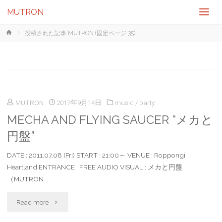
MUTRON
ホ
投稿された記事 MUTRON
(固定ページ 35)
ー
ム
MUTRON
2017年9月14日
music
/
party
MECHA AND FLYING SAUCER “メカと
円盤”
DATE : 2011.07.08 (Fri) START : 21:00～ VENUE : Roppongi
Heartland ENTRANCE : FREE AUDIO VISUAL : メカと円盤
（MUTRON …
"MECHA
Read more
AND