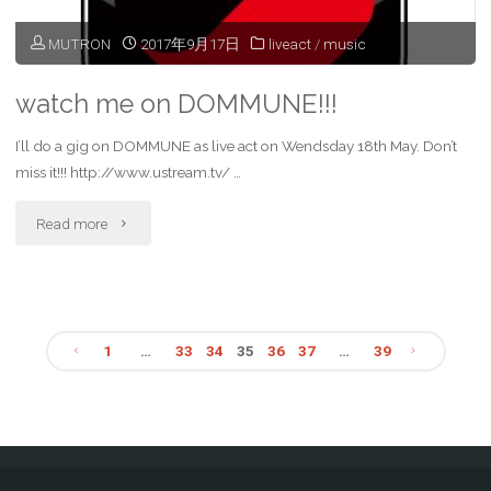
ニ
MUTRON
2017年9月17日
liveact
/
music
ャ
ン"
watch me on DOMMUNE!!!
I’ll do a gig on DOMMUNE as live act on Wendsday 18th May. Don’t
miss it!!! http://www.ustream.tv/ …
"watch
Read more
me
on
1
…
33
34
35
36
37
…
39
DOMMUNE!!!"
投
稿