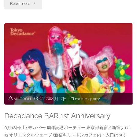
"Tokyo
Read more
Decadance
special
『？』"
MUTRON
2017年9月17日
music
/
party
Decadance BAR 1st Anniversary
6月18日(土) デカバー1周年記念パーティー 東京都新宿区新宿5-17-
13 オリエンタルウェーブ (新宿キリストンカフェ内・入口は8F）