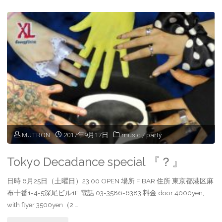
FLYING
SAUCER
“メ
カ
と
円
MUTRON
2017年9月17日
music
/
party
盤”"
Tokyo Decadance special 『？』
日時 6月25日（土曜日）23:00 OPEN 場所 F BAR 住所 東京都港区麻
布十番1-4-5深尾ビル1F 電話 03-3586-6383 料金 door 4000yen,
with flyer 3500yen（2 …