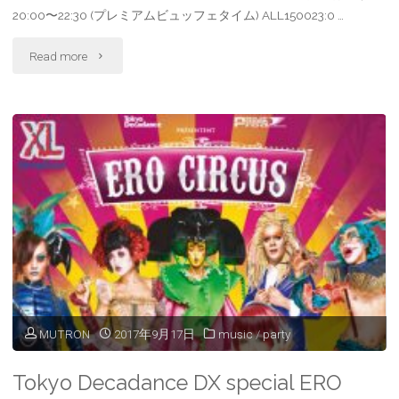
20:00〜22:30 (プレミアムビュッフェタイム) ALL150023:0 …
"Decadance
Read more
BAR
1st
Anniversary"
MUTRON
2017年9月17日
music
/
party
Tokyo Decadance DX special ERO