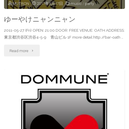
MUTRON
2017年9月17日
music
/
party
ゆーやけニャンニャン
2011-05-27 (Fri) OPEN: 21:00 DOOR: FREE VENUE: OATH ADDRESS:
東京都渋谷区渋谷4-5-9 青山ビル 1F more detail:http://bar-oath …
"ゆ
Read more
ー
や
け
ニ
ャ
ン