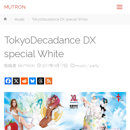
MUTRON
ホ
music
TokyoDecadance DX special White
ー
ム
TokyoDecadance DX
special White
投稿者:
MUTRON
2017年9月17日
music
/
party