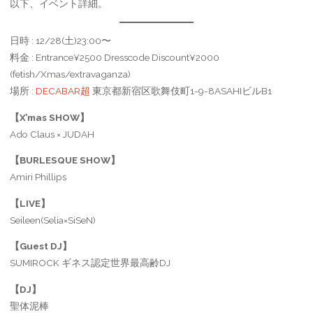
以下、イベント詳細。
日時 : 12/28(土)23:00〜
料金 : Entrance¥2500 Dresscode Discount¥2000
(fetish/Xmas/extravaganza)
場所 :
DECABAR超
東京都新宿区歌舞伎町1-9-8ASAHIビルB1
【X’mas SHOW】
Ado Claus × JUDAH
【BURLESQUE SHOW】
Amiri Phillips
【LIVE】
Seileen(Selia×SiSeN)
【Guest DJ】
SUMIROCK ギネス認定世界最高齢DJ
【DJ】
聖体泥棒