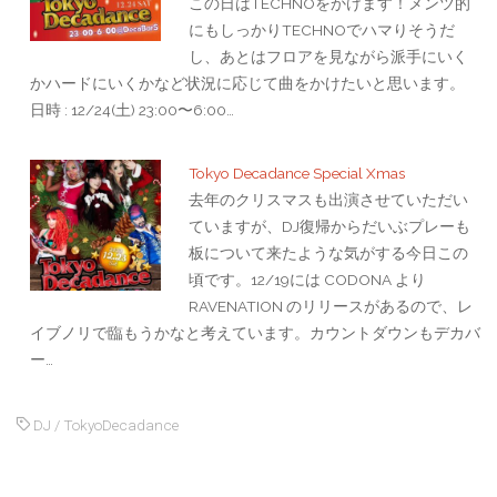
この日はTECHNOをかけます！メンツ的
にもしっかりTECHNOでハマりそうだ
し、あとはフロアを見ながら派手にいく
かハードにいくかなど状況に応じて曲をかけたいと思います。
日時 : 12/24(土) 23:00〜6:00…
Tokyo Decadance Special Xmas
去年のクリスマスも出演させていただい
ていますが、DJ復帰からだいぶプレーも
板について来たような気がする今日この
頃です。12/19には CODONA より
RAVENATION のリリースがあるので、レ
イブノリで臨もうかなと考えています。カウントダウンもデカバ
ー…
DJ
/
TokyoDecadance