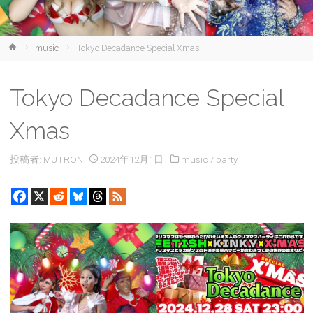
ホ
music
Tokyo Decadance Special Xmas
ー
ム
Tokyo Decadance Special
Xmas
投稿者:
MUTRON
2024年12月1日
music
/
party