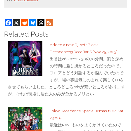
Related Posts
Added a new Dj-set : Black
Decadance@DecaBar S [Nov 25, 2023]
出番は26:20〜27:30の70分間。割と深め
の時間に差し掛かるところだったので、
フロアとどう対話するか悩んでいたので
すが、場の雰囲気にのまれて楽しくDJを
させてもらいました。ところどころmixが荒いところがあります
が、それは現場に居た人のみが分かるノリとい…
TokyoDecadance Special X'mas 12.24 Sat
23:00-
最近はRAVEものをよくかけていたので、