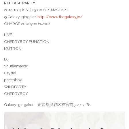
RELEASE PARTY
2014.10.4 (SAT) 23:00 OPEN/START
@Galaxy-gingakei
http://www.thegalaxy.jp/
CHARGE 2000yen (w/1d)
LIVE:
CHERRYBOY FUNCTION
MUTRON
DJ:
Shufflemaster
Crystal
peechboy
WILDPARTY
CHERRYBOY
Galaxy-gingakei 東京都渋谷区神宮前5-27-7-B1