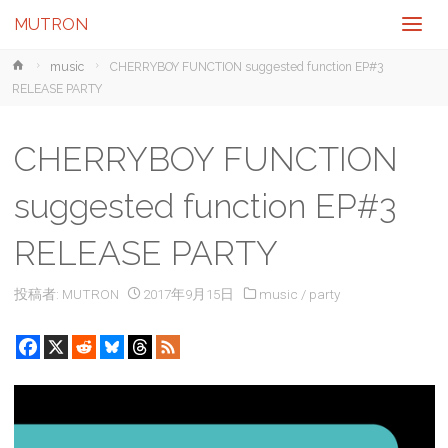
MUTRON
ホ
music
CHERRYBOY FUNCTION suggested function EP#3
ー
RELEASE PARTY
ム
CHERRYBOY FUNCTION
suggested function EP#3
RELEASE PARTY
投稿者:
MUTRON
2017年9月15日
music
/
party