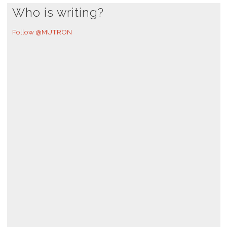
Who is writing?
Follow @MUTRON